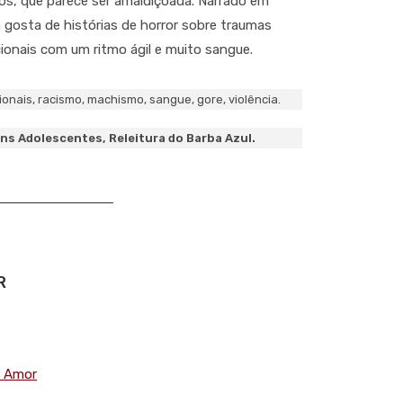
cios, que parece ser amaldiçoada. Narrado em
m gosta de histórias de horror sobre traumas
cionais com um ritmo ágil e muito sangue.
ionais, racismo, machismo, sangue, gore, violência.
ns Adolescentes, Releitura do Barba Azul.
R
 Amor