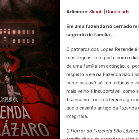
Adicione:
Skoob
|
Goodreads
Em uma fazenda no cerrado mi
segredo de família…
O patriarca dos Lopes Rezende é
más línguas, tem parte com o dia
de uma família em extinção, e, po
respeito a ele na Fazenda São Láz
como seu avô só tem críticas e es
mais velho é insuportável, como a
tirânico vô Tonho oferece algo in
que o casarão antigo da fazenda
imaginara.
O Horror da Fazenda São Lázaro