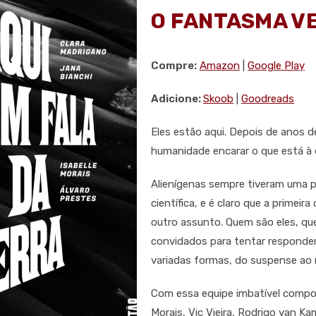
O FANTASMA VE
Compre:
Amazon
|
Google Play
Adicione:
Skoob
|
Goodreads
Eles estão aqui. Depois de anos d
humanidade encarar o que está à e
Alienígenas sempre tiveram uma po
científica, e é claro que a primeir
outro assunto. Quem são eles, qu
convidados para tentar responder
variadas formas, do suspense ao
Com essa equipe imbatível compost
Morais, Vic Vieira, Rodrigo van Ka