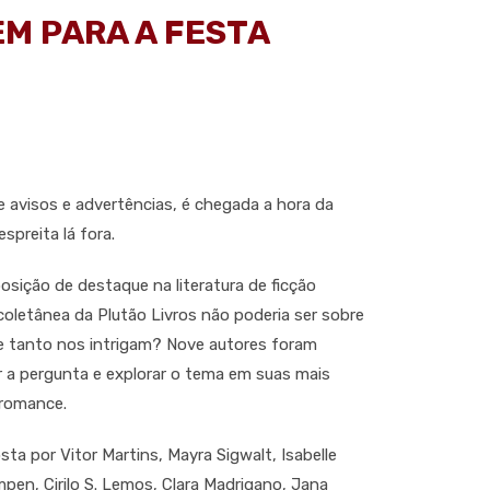
M PARA A FESTA
e avisos e advertências, é chegada a hora da
spreita lá fora.
sição de destaque na literatura de ficção
a coletânea da Plutão Livros não poderia ser sobre
e tanto nos intrigam? Nove autores foram
 a pergunta e explorar o tema em suas mais
 romance.
a por Vitor Martins, Mayra Sigwalt, Isabelle
mpen, Cirilo S. Lemos, Clara Madrigano, Jana