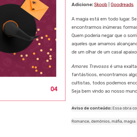
Adicione:
Skoob
|
Goodreads
A magia está em todo lugar. Se
encontrarmos inúmeras formas 
Quem poderia negar que o sorr
aqueles que amamos alcançand
de um olhar de um casal apaix
Amores Trevosos
é uma exalta
fantásticos, encontramos algo
cultistas, todos podemos enco
Seja bem vindo ao nosso mund
Aviso de conteúdo:
Essa obra co
Romance, demônios, máfia, magia.