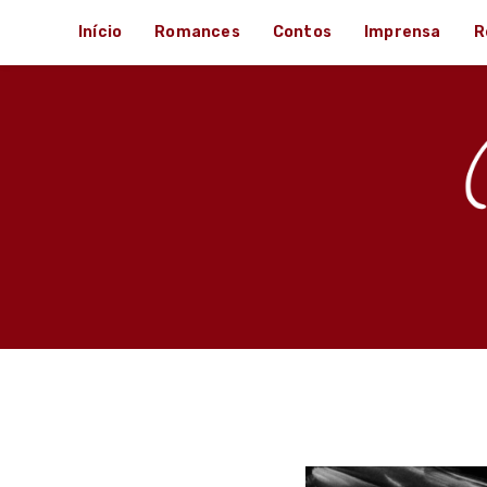
Ir
Início
Romances
Contos
Imprensa
R
para
o
conteúdo